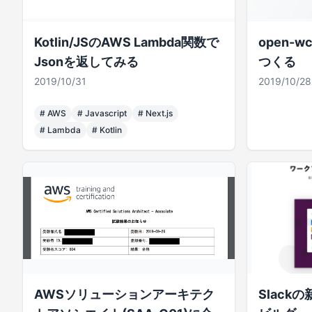
Kotlin/JSのAWS Lambda関数で
open-w
Jsonを返してみる
つくる
2019/10/31
2019/10/28
#
AWS
#
Javascript
#
Next.js
#
Lambda
#
Kotlin
AWSソリューションアーキテク
Slac