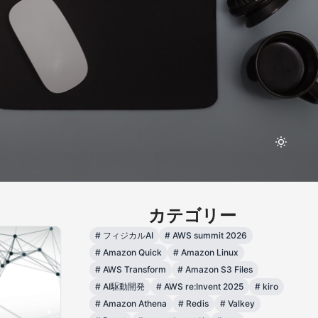
カテゴリー
#
フィジカルAI
#
AWS summit 2026
#
Amazon Quick
#
Amazon Linux
#
AWS Transform
#
Amazon S3 Files
#
AI駆動開発
#
AWS re:Invent 2025
#
kiro
#
Amazon Athena
#
Redis
#
Valkey