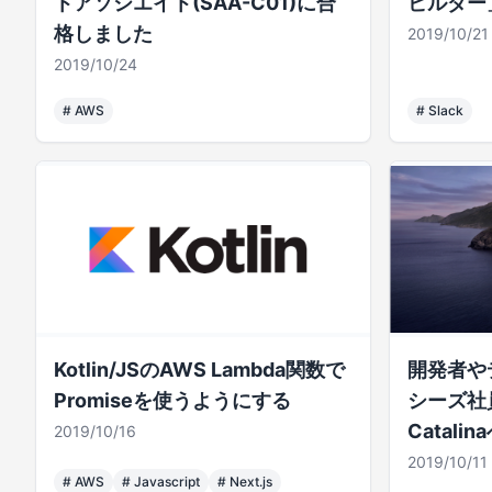
トアソシエイト(SAA-C01)に合
ビルダー
格しました
2019/10/21
2019/10/24
#
AWS
#
Slack
Kotlin/JSのAWS Lambda関数で
開発者や
Promiseを使うようにする
シーズ社員
Catal
2019/10/16
談。
2019/10/11
#
AWS
#
Javascript
#
Next.js