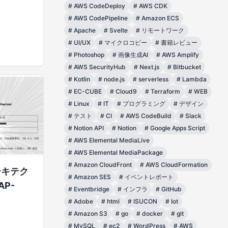
#
AWS CodeDeploy
#
AWS CDK
#
AWS CodePipeline
#
Amazon ECS
#
Apache
#
Svelte
#
リモートワーク
#
UI/UX
#
マイクロコピー
#
書籍レビュー
#
Photoshop
#
画像生成AI
#
AWS Amplify
#
AWS SecurityHub
#
Next.js
#
Bitbucket
#
Kotlin
#
node.js
#
serverless
#
Lambda
#
EC-CUBE
#
Cloud9
#
Terraform
#
WEB
#
Linux
#
IT
#
プログラミング
#
デザイン
#
テスト
#
CI
#
AWS CodeBuild
#
Slack
#
Notion API
#
Notion
#
Google Apps Script
#
AWS Elemental MediaLive
#
AWS Elemental MediaPackage
#
Amazon CloudFront
#
AWS CloudFormation
ーキテク
#
Amazon SES
#
イベントレポート
P-
#
Eventbridge
#
インフラ
#
GitHub
#
Adobe
#
html
#
ISUCON
#
Iot
#
Amazon S3
#
go
#
docker
#
git
#
MySQL
#
ec2
#
WordPress
#
AWS