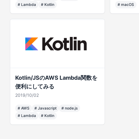
#
Lambda
#
Kotlin
#
macOS
Kotlin/JSのAWS Lambda関数を
便利にしてみる
2019/10/02
#
AWS
#
Javascript
#
node.js
#
Lambda
#
Kotlin