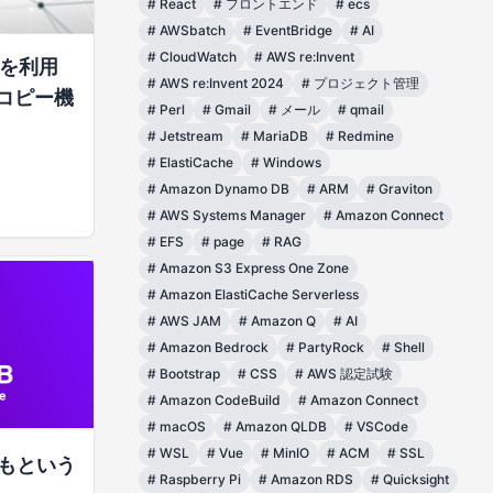
#
React
#
フロントエンド
#
ecs
#
AWSbatch
#
EventBridge
#
AI
#
CloudWatch
#
AWS re:Invent
tを利用
#
AWS re:Invent 2024
#
プロジェクト管理
コピー機
#
Perl
#
Gmail
#
メール
#
qmail
#
Jetstream
#
MariaDB
#
Redmine
#
ElastiCache
#
Windows
#
Amazon Dynamo DB
#
ARM
#
Graviton
#
AWS Systems Manager
#
Amazon Connect
#
EFS
#
page
#
RAG
#
Amazon S3 Express One Zone
#
Amazon ElastiCache Serverless
#
AWS JAM
#
Amazon Q
#
AI
#
Amazon Bedrock
#
PartyRock
#
Shell
#
Bootstrap
#
CSS
#
AWS 認定試験
#
Amazon CodeBuild
#
Amazon Connect
#
macOS
#
Amazon QLDB
#
VSCode
#
WSL
#
Vue
#
MinIO
#
ACM
#
SSL
いかもという
#
Raspberry Pi
#
Amazon RDS
#
Quicksight