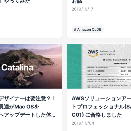
」やってみた
お話
2019/10/17
#
Amazon QLDB
デザイナーは要注意？！
AWSソリューションア
達がMac OSを
トプロフェッショナル(SA
inaへアップデートした体験
C01) に合格しました
2019/10/04