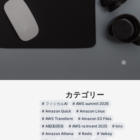
カテゴリー
#
フィジカルAI
#
AWS summit 2026
#
Amazon Quick
#
Amazon Linux
#
AWS Transform
#
Amazon S3 Files
#
AI駆動開発
#
AWS re:Invent 2025
#
kiro
#
Amazon Athena
#
Redis
#
Valkey