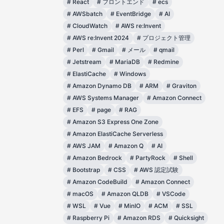
#
React
#
フロントエンド
#
ecs
#
AWSbatch
#
EventBridge
#
AI
#
CloudWatch
#
AWS re:Invent
#
AWS re:Invent 2024
#
プロジェクト管理
#
Perl
#
Gmail
#
メール
#
qmail
#
Jetstream
#
MariaDB
#
Redmine
#
ElastiCache
#
Windows
#
Amazon Dynamo DB
#
ARM
#
Graviton
#
AWS Systems Manager
#
Amazon Connect
#
EFS
#
page
#
RAG
#
Amazon S3 Express One Zone
#
Amazon ElastiCache Serverless
#
AWS JAM
#
Amazon Q
#
AI
#
Amazon Bedrock
#
PartyRock
#
Shell
#
Bootstrap
#
CSS
#
AWS 認定試験
#
Amazon CodeBuild
#
Amazon Connect
#
macOS
#
Amazon QLDB
#
VSCode
#
WSL
#
Vue
#
MinIO
#
ACM
#
SSL
#
Raspberry Pi
#
Amazon RDS
#
Quicksight