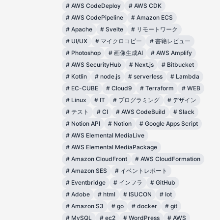
#
AWS CodeDeploy
#
AWS CDK
#
AWS CodePipeline
#
Amazon ECS
#
Apache
#
Svelte
#
リモートワーク
#
UI/UX
#
マイクロコピー
#
書籍レビュー
#
Photoshop
#
画像生成AI
#
AWS Amplify
#
AWS SecurityHub
#
Next.js
#
Bitbucket
#
Kotlin
#
node.js
#
serverless
#
Lambda
#
EC-CUBE
#
Cloud9
#
Terraform
#
WEB
#
Linux
#
IT
#
プログラミング
#
デザイン
#
テスト
#
CI
#
AWS CodeBuild
#
Slack
#
Notion API
#
Notion
#
Google Apps Script
#
AWS Elemental MediaLive
#
AWS Elemental MediaPackage
#
Amazon CloudFront
#
AWS CloudFormation
#
Amazon SES
#
イベントレポート
#
Eventbridge
#
インフラ
#
GitHub
#
Adobe
#
html
#
ISUCON
#
Iot
#
Amazon S3
#
go
#
docker
#
git
#
MySQL
#
ec2
#
WordPress
#
AWS