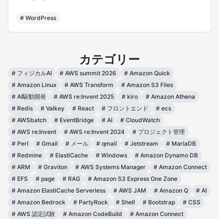
#
WordPress
カテゴリー
#
フィジカルAI
#
AWS summit 2026
#
Amazon Quick
#
Amazon Linux
#
AWS Transform
#
Amazon S3 Files
#
AI駆動開発
#
AWS re:Invent 2025
#
kiro
#
Amazon Athena
#
Redis
#
Valkey
#
React
#
フロントエンド
#
ecs
#
AWSbatch
#
EventBridge
#
AI
#
CloudWatch
#
AWS re:Invent
#
AWS re:Invent 2024
#
プロジェクト管理
#
Perl
#
Gmail
#
メール
#
qmail
#
Jetstream
#
MariaDB
#
Redmine
#
ElastiCache
#
Windows
#
Amazon Dynamo DB
#
ARM
#
Graviton
#
AWS Systems Manager
#
Amazon Connect
#
EFS
#
page
#
RAG
#
Amazon S3 Express One Zone
#
Amazon ElastiCache Serverless
#
AWS JAM
#
Amazon Q
#
AI
#
Amazon Bedrock
#
PartyRock
#
Shell
#
Bootstrap
#
CSS
#
AWS 認定試験
#
Amazon CodeBuild
#
Amazon Connect