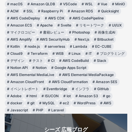
#
macOS
#
Amazon QLDB
#
VSCode
#
WSL
#
Vue
#
MinIO
#
ACM
#
SSL
#
Raspberry Pi
#
Amazon RDS
#
Quicksight
#
AWS CodeDeploy
#
AWS CDK
#
AWS CodePipeline
#
Amazon ECS
#
Apache
#
Svelte
#
リモートワーク
#
UI/UX
#
マイクロコピー
#
書籍レビュー
#
Photoshop
#
画像生成AI
#
AWS Amplify
#
AWS SecurityHub
#
Next.js
#
Bitbucket
#
Kotlin
#
node.js
#
serverless
#
Lambda
#
EC-CUBE
#
Cloud9
#
Terraform
#
WEB
#
Linux
#
IT
#
プログラミング
#
デザイン
#
テスト
#
CI
#
AWS CodeBuild
#
Slack
#
Notion API
#
Notion
#
Google Apps Script
#
AWS Elemental MediaLive
#
AWS Elemental MediaPackage
#
Amazon CloudFront
#
AWS CloudFormation
#
Amazon SES
#
イベントレポート
#
Eventbridge
#
インフラ
#
GitHub
#
Adobe
#
html
#
ISUCON
#
Iot
#
Amazon S3
#
go
#
docker
#
git
#
MySQL
#
ec2
#
WordPress
#
AWS
#
Javascript
#
PHP
#
Laravel
シーズ 広報ブログ