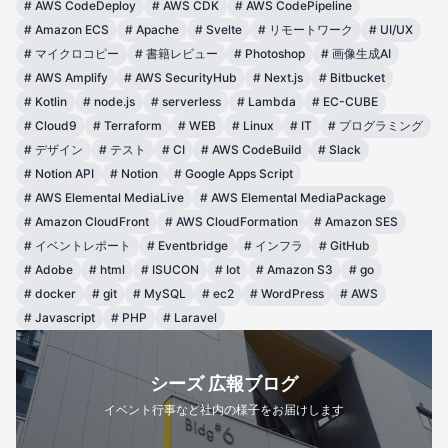
#
AWS CodeDeploy
#
AWS CDK
#
AWS CodePipeline
#
Amazon ECS
#
Apache
#
Svelte
#
リモートワーク
#
UI/UX
#
マイクロコピー
#
書籍レビュー
#
Photoshop
#
画像生成AI
#
AWS Amplify
#
AWS SecurityHub
#
Next.js
#
Bitbucket
#
Kotlin
#
node.js
#
serverless
#
Lambda
#
EC-CUBE
#
Cloud9
#
Terraform
#
WEB
#
Linux
#
IT
#
プログラミング
#
デザイン
#
テスト
#
CI
#
AWS CodeBuild
#
Slack
#
Notion API
#
Notion
#
Google Apps Script
#
AWS Elemental MediaLive
#
AWS Elemental MediaPackage
#
Amazon CloudFront
#
AWS CloudFormation
#
Amazon SES
#
イベントレポート
#
Eventbridge
#
インフラ
#
GitHub
#
Adobe
#
html
#
ISUCON
#
Iot
#
Amazon S3
#
go
#
docker
#
git
#
MySQL
#
ec2
#
WordPress
#
AWS
#
Javascript
#
PHP
#
Laravel
シーズ 広報ブログ
イベント行事など社内の様子をお届けします