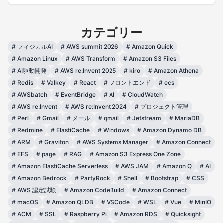
カテゴリー
#
フィジカルAI
#
AWS summit 2026
#
Amazon Quick
#
Amazon Linux
#
AWS Transform
#
Amazon S3 Files
#
AI駆動開発
#
AWS re:Invent 2025
#
kiro
#
Amazon Athena
#
Redis
#
Valkey
#
React
#
フロントエンド
#
ecs
#
AWSbatch
#
EventBridge
#
AI
#
CloudWatch
#
AWS re:Invent
#
AWS re:Invent 2024
#
プロジェクト管理
#
Perl
#
Gmail
#
メール
#
qmail
#
Jetstream
#
MariaDB
#
Redmine
#
ElastiCache
#
Windows
#
Amazon Dynamo DB
#
ARM
#
Graviton
#
AWS Systems Manager
#
Amazon Connect
#
EFS
#
page
#
RAG
#
Amazon S3 Express One Zone
#
Amazon ElastiCache Serverless
#
AWS JAM
#
Amazon Q
#
AI
#
Amazon Bedrock
#
PartyRock
#
Shell
#
Bootstrap
#
CSS
#
AWS 認定試験
#
Amazon CodeBuild
#
Amazon Connect
#
macOS
#
Amazon QLDB
#
VSCode
#
WSL
#
Vue
#
MinIO
#
ACM
#
SSL
#
Raspberry Pi
#
Amazon RDS
#
Quicksight