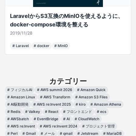
LaravelからS3互換のMinIOを使えるように、
docker-compose環境を整える
2019/11/28
#
Laravel
#
docker
#
MinIO
カテゴリー
#
フィジカルAI
#
AWS summit 2026
#
Amazon Quick
#
Amazon Linux
#
AWS Transform
#
Amazon S3 Files
#
AI駆動開発
#
AWS re:Invent 2025
#
kiro
#
Amazon Athena
#
Redis
#
Valkey
#
React
#
フロントエンド
#
ecs
#
AWSbatch
#
EventBridge
#
AI
#
CloudWatch
#
AWS re:Invent
#
AWS re:Invent 2024
#
プロジェクト管理
#
Perl
#
Gmail
#
メール
#
qmail
#
Jetstream
#
MariaDB