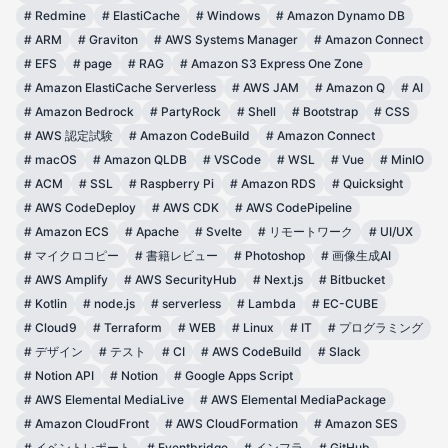
#
Redmine
#
ElastiCache
#
Windows
#
Amazon Dynamo DB
#
ARM
#
Graviton
#
AWS Systems Manager
#
Amazon Connect
#
EFS
#
page
#
RAG
#
Amazon S3 Express One Zone
#
Amazon ElastiCache Serverless
#
AWS JAM
#
Amazon Q
#
AI
#
Amazon Bedrock
#
PartyRock
#
Shell
#
Bootstrap
#
CSS
#
AWS 認定試験
#
Amazon CodeBuild
#
Amazon Connect
#
macOS
#
Amazon QLDB
#
VSCode
#
WSL
#
Vue
#
MinIO
#
ACM
#
SSL
#
Raspberry Pi
#
Amazon RDS
#
Quicksight
#
AWS CodeDeploy
#
AWS CDK
#
AWS CodePipeline
#
Amazon ECS
#
Apache
#
Svelte
#
リモートワーク
#
UI/UX
#
マイクロコピー
#
書籍レビュー
#
Photoshop
#
画像生成AI
#
AWS Amplify
#
AWS SecurityHub
#
Next.js
#
Bitbucket
#
Kotlin
#
node.js
#
serverless
#
Lambda
#
EC-CUBE
#
Cloud9
#
Terraform
#
WEB
#
Linux
#
IT
#
プログラミング
#
デザイン
#
テスト
#
CI
#
AWS CodeBuild
#
Slack
#
Notion API
#
Notion
#
Google Apps Script
#
AWS Elemental MediaLive
#
AWS Elemental MediaPackage
#
Amazon CloudFront
#
AWS CloudFormation
#
Amazon SES
#
イベントレポート
#
Eventbridge
#
インフラ
#
GitHub