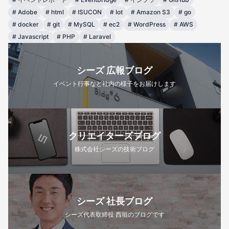
#
Adobe
#
html
#
ISUCON
#
Iot
#
Amazon S3
#
go
#
docker
#
git
#
MySQL
#
ec2
#
WordPress
#
AWS
#
Javascript
#
PHP
#
Laravel
シーズ 広報ブログ
イベント行事など社内の様子をお届けします
クリエイターズブログ
株式会社シーズの技術ブログ
シーズ 社長ブログ
シーズ代表取締役 西垣のブログです