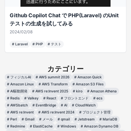
Github Copilot Chat で PHP(Laravel) のUnit
テストの生成を試してみる
2024/02/08
#
Laravel
#
PHP
#
テスト
カテゴリー
#
フィジカルAI
#
AWS summit 2026
#
Amazon Quick
#
Amazon Linux
#
AWS Transform
#
Amazon S3 Files
#
AI駆動開発
#
AWS re:Invent 2025
#
kiro
#
Amazon Athena
#
Redis
#
Valkey
#
React
#
フロントエンド
#
ecs
#
AWSbatch
#
EventBridge
#
AI
#
CloudWatch
#
AWS re:Invent
#
AWS re:Invent 2024
#
プロジェクト管理
#
Perl
#
Gmail
#
メール
#
qmail
#
Jetstream
#
MariaDB
#
Redmine
#
ElastiCache
#
Windows
#
Amazon Dynamo DB