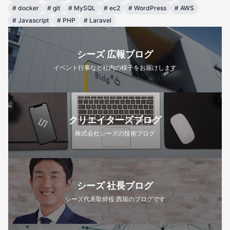
#
docker
#
git
#
MySQL
#
ec2
#
WordPress
#
AWS
#
Javascript
#
PHP
#
Laravel
シーズ 広報ブログ
イベント行事など社内の様子をお届けします
クリエイターズブログ
株式会社シーズの技術ブログ
シーズ 社長ブログ
シーズ代表取締役 西垣のブログです