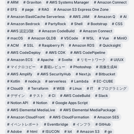
#
ARM
#
Graviton
#
AWS Systems Manager
#
Amazon Connect
#
EFS
#
page
#
RAG
#
Amazon S3 Express One Zone
#
Amazon ElastiCache Serverless
#
AWS JAM
#
Amazon Q
#
AI
#
Amazon Bedrock
#
PartyRock
#
Shell
#
Bootstrap
#
CSS
#
AWS 認定試験
#
Amazon CodeBuild
#
Amazon Connect
#
macOS
#
Amazon QLDB
#
VSCode
#
WSL
#
Vue
#
MinIO
#
ACM
#
SSL
#
Raspberry Pi
#
Amazon RDS
#
Quicksight
#
AWS CodeDeploy
#
AWS CDK
#
AWS CodePipeline
#
Amazon ECS
#
Apache
#
Svelte
#
リモートワーク
#
UI/UX
#
マイクロコピー
#
書籍レビュー
#
Photoshop
#
画像生成AI
#
AWS Amplify
#
AWS SecurityHub
#
Next.js
#
Bitbucket
#
Kotlin
#
node.js
#
serverless
#
Lambda
#
EC-CUBE
#
Cloud9
#
Terraform
#
WEB
#
Linux
#
IT
#
プログラミング
#
デザイン
#
テスト
#
CI
#
AWS CodeBuild
#
Slack
#
Notion API
#
Notion
#
Google Apps Script
#
AWS Elemental MediaLive
#
AWS Elemental MediaPackage
#
Amazon CloudFront
#
AWS CloudFormation
#
Amazon SES
#
イベントレポート
#
Eventbridge
#
インフラ
#
GitHub
#
Adobe
#
html
#
ISUCON
#
Iot
#
Amazon S3
#
go