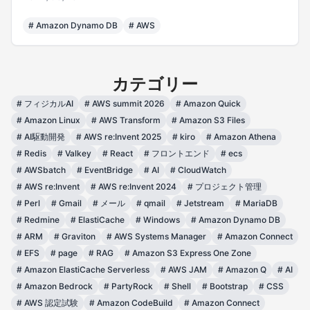
#
Amazon Dynamo DB
#
AWS
カテゴリー
#
フィジカルAI
#
AWS summit 2026
#
Amazon Quick
#
Amazon Linux
#
AWS Transform
#
Amazon S3 Files
#
AI駆動開発
#
AWS re:Invent 2025
#
kiro
#
Amazon Athena
#
Redis
#
Valkey
#
React
#
フロントエンド
#
ecs
#
AWSbatch
#
EventBridge
#
AI
#
CloudWatch
#
AWS re:Invent
#
AWS re:Invent 2024
#
プロジェクト管理
#
Perl
#
Gmail
#
メール
#
qmail
#
Jetstream
#
MariaDB
#
Redmine
#
ElastiCache
#
Windows
#
Amazon Dynamo DB
#
ARM
#
Graviton
#
AWS Systems Manager
#
Amazon Connect
#
EFS
#
page
#
RAG
#
Amazon S3 Express One Zone
#
Amazon ElastiCache Serverless
#
AWS JAM
#
Amazon Q
#
AI
#
Amazon Bedrock
#
PartyRock
#
Shell
#
Bootstrap
#
CSS
#
AWS 認定試験
#
Amazon CodeBuild
#
Amazon Connect