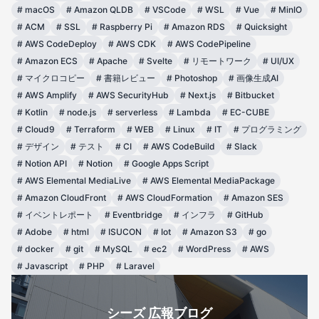
#
macOS
#
Amazon QLDB
#
VSCode
#
WSL
#
Vue
#
MinIO
#
ACM
#
SSL
#
Raspberry Pi
#
Amazon RDS
#
Quicksight
#
AWS CodeDeploy
#
AWS CDK
#
AWS CodePipeline
#
Amazon ECS
#
Apache
#
Svelte
#
リモートワーク
#
UI/UX
#
マイクロコピー
#
書籍レビュー
#
Photoshop
#
画像生成AI
#
AWS Amplify
#
AWS SecurityHub
#
Next.js
#
Bitbucket
#
Kotlin
#
node.js
#
serverless
#
Lambda
#
EC-CUBE
#
Cloud9
#
Terraform
#
WEB
#
Linux
#
IT
#
プログラミング
#
デザイン
#
テスト
#
CI
#
AWS CodeBuild
#
Slack
#
Notion API
#
Notion
#
Google Apps Script
#
AWS Elemental MediaLive
#
AWS Elemental MediaPackage
#
Amazon CloudFront
#
AWS CloudFormation
#
Amazon SES
#
イベントレポート
#
Eventbridge
#
インフラ
#
GitHub
#
Adobe
#
html
#
ISUCON
#
Iot
#
Amazon S3
#
go
#
docker
#
git
#
MySQL
#
ec2
#
WordPress
#
AWS
#
Javascript
#
PHP
#
Laravel
シーズ 広報ブログ