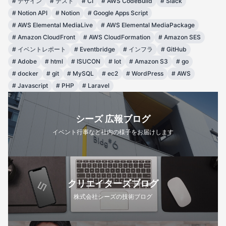
#
デザイン
#
テスト
#
CI
#
AWS CodeBuild
#
Slack
#
Notion API
#
Notion
#
Google Apps Script
#
AWS Elemental MediaLive
#
AWS Elemental MediaPackage
#
Amazon CloudFront
#
AWS CloudFormation
#
Amazon SES
#
イベントレポート
#
Eventbridge
#
インフラ
#
GitHub
#
Adobe
#
html
#
ISUCON
#
Iot
#
Amazon S3
#
go
#
docker
#
git
#
MySQL
#
ec2
#
WordPress
#
AWS
#
Javascript
#
PHP
#
Laravel
シーズ 広報ブログ
イベント行事など社内の様子をお届けします
クリエイターズブログ
株式会社シーズの技術ブログ