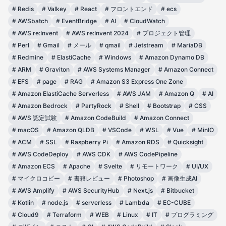
#
Redis
#
Valkey
#
React
#
フロントエンド
#
ecs
#
AWSbatch
#
EventBridge
#
AI
#
CloudWatch
#
AWS re:Invent
#
AWS re:Invent 2024
#
プロジェクト管理
#
Perl
#
Gmail
#
メール
#
qmail
#
Jetstream
#
MariaDB
#
Redmine
#
ElastiCache
#
Windows
#
Amazon Dynamo DB
#
ARM
#
Graviton
#
AWS Systems Manager
#
Amazon Connect
#
EFS
#
page
#
RAG
#
Amazon S3 Express One Zone
#
Amazon ElastiCache Serverless
#
AWS JAM
#
Amazon Q
#
AI
#
Amazon Bedrock
#
PartyRock
#
Shell
#
Bootstrap
#
CSS
#
AWS 認定試験
#
Amazon CodeBuild
#
Amazon Connect
#
macOS
#
Amazon QLDB
#
VSCode
#
WSL
#
Vue
#
MinIO
#
ACM
#
SSL
#
Raspberry Pi
#
Amazon RDS
#
Quicksight
#
AWS CodeDeploy
#
AWS CDK
#
AWS CodePipeline
#
Amazon ECS
#
Apache
#
Svelte
#
リモートワーク
#
UI/UX
#
マイクロコピー
#
書籍レビュー
#
Photoshop
#
画像生成AI
#
AWS Amplify
#
AWS SecurityHub
#
Next.js
#
Bitbucket
#
Kotlin
#
node.js
#
serverless
#
Lambda
#
EC-CUBE
#
Cloud9
#
Terraform
#
WEB
#
Linux
#
IT
#
プログラミング