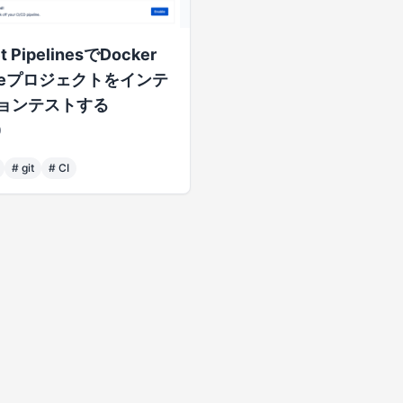
et PipelinesでDocker
oseプロジェクトをインテ
ョンテストする
0
#
git
#
CI