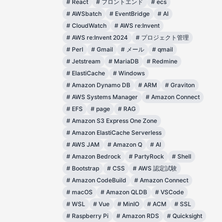
#
React
#
フロントエンド
#
ecs
#
AWSbatch
#
EventBridge
#
AI
#
CloudWatch
#
AWS re:Invent
#
AWS re:Invent 2024
#
プロジェクト管理
#
Perl
#
Gmail
#
メール
#
qmail
#
Jetstream
#
MariaDB
#
Redmine
#
ElastiCache
#
Windows
#
Amazon Dynamo DB
#
ARM
#
Graviton
#
AWS Systems Manager
#
Amazon Connect
#
EFS
#
page
#
RAG
#
Amazon S3 Express One Zone
#
Amazon ElastiCache Serverless
#
AWS JAM
#
Amazon Q
#
AI
#
Amazon Bedrock
#
PartyRock
#
Shell
#
Bootstrap
#
CSS
#
AWS 認定試験
#
Amazon CodeBuild
#
Amazon Connect
#
macOS
#
Amazon QLDB
#
VSCode
#
WSL
#
Vue
#
MinIO
#
ACM
#
SSL
#
Raspberry Pi
#
Amazon RDS
#
Quicksight