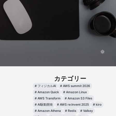
カテゴリー
#
フィジカルAI
#
AWS summit 2026
#
Amazon Quick
#
Amazon Linux
#
AWS Transform
#
Amazon S3 Files
#
AI駆動開発
#
AWS re:Invent 2025
#
kiro
#
Amazon Athena
#
Redis
#
Valkey