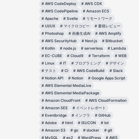
#
AWS CodeDeploy
#
AWS CDK
#
AWS CodePipeline
#
Amazon ECS
#
Apache
#
Svelte
#
リモートワーク
#
UI/UX
#
マイクロコピー
#
書籍レビュー
#
Photoshop
#
画像生成AI
#
AWS Amplify
#
AWS SecurityHub
#
Next.js
#
Bitbucket
#
Kotlin
#
node.js
#
serverless
#
Lambda
#
EC-CUBE
#
Cloud9
#
Terraform
#
WEB
#
Linux
#
IT
#
プログラミング
#
デザイン
#
テスト
#
CI
#
AWS CodeBuild
#
Slack
#
Notion API
#
Notion
#
Google Apps Script
#
AWS Elemental MediaLive
#
AWS Elemental MediaPackage
#
Amazon CloudFront
#
AWS CloudFormation
#
Amazon SES
#
イベントレポート
#
Eventbridge
#
インフラ
#
GitHub
#
Adobe
#
html
#
ISUCON
#
Iot
#
Amazon S3
#
go
#
docker
#
git
#
MySQL
#
ec2
#
WordPress
#
AWS