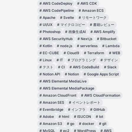
#
AWS CodeDeploy
#
AWS CDK
#
AWS CodePipeline
#
Amazon ECS
#
Apache
#
Svelte
#
リモートワーク
#
UI/UX
#
マイクロコピー
#
書籍レビュー
#
Photoshop
#
画像生成AI
#
AWS Amplify
#
AWS SecurityHub
#
Next.js
#
Bitbucket
#
Kotlin
#
node.js
#
serverless
#
Lambda
#
EC-CUBE
#
Cloud9
#
Terraform
#
WEB
#
Linux
#
IT
#
プログラミング
#
デザイン
#
テスト
#
CI
#
AWS CodeBuild
#
Slack
#
Notion API
#
Notion
#
Google Apps Script
#
AWS Elemental MediaLive
#
AWS Elemental MediaPackage
#
Amazon CloudFront
#
AWS CloudFormation
#
Amazon SES
#
イベントレポート
#
Eventbridge
#
インフラ
#
GitHub
#
Adobe
#
html
#
ISUCON
#
Iot
#
Amazon S3
#
go
#
docker
#
git
#
MySQL
#
ec2
#
WordPress
#
AWS