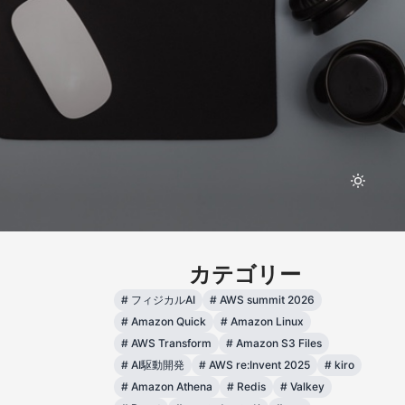
カテゴリー
#
フィジカルAI
#
AWS summit 2026
#
Amazon Quick
#
Amazon Linux
#
AWS Transform
#
Amazon S3 Files
#
AI駆動開発
#
AWS re:Invent 2025
#
kiro
#
Amazon Athena
#
Redis
#
Valkey