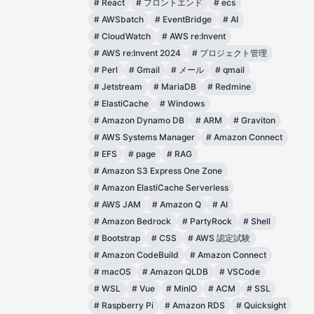
#
React
#
フロントエンド
#
ecs
#
AWSbatch
#
EventBridge
#
AI
#
CloudWatch
#
AWS re:Invent
#
AWS re:Invent 2024
#
プロジェクト管理
#
Perl
#
Gmail
#
メール
#
qmail
#
Jetstream
#
MariaDB
#
Redmine
#
ElastiCache
#
Windows
#
Amazon Dynamo DB
#
ARM
#
Graviton
#
AWS Systems Manager
#
Amazon Connect
#
EFS
#
page
#
RAG
#
Amazon S3 Express One Zone
#
Amazon ElastiCache Serverless
#
AWS JAM
#
Amazon Q
#
AI
#
Amazon Bedrock
#
PartyRock
#
Shell
#
Bootstrap
#
CSS
#
AWS 認定試験
#
Amazon CodeBuild
#
Amazon Connect
#
macOS
#
Amazon QLDB
#
VSCode
#
WSL
#
Vue
#
MinIO
#
ACM
#
SSL
#
Raspberry Pi
#
Amazon RDS
#
Quicksight