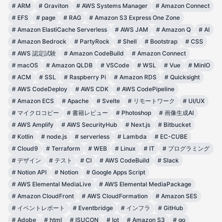
#
ARM
#
Graviton
#
AWS Systems Manager
#
Amazon Connect
#
EFS
#
page
#
RAG
#
Amazon S3 Express One Zone
#
Amazon ElastiCache Serverless
#
AWS JAM
#
Amazon Q
#
AI
#
Amazon Bedrock
#
PartyRock
#
Shell
#
Bootstrap
#
CSS
#
AWS 認定試験
#
Amazon CodeBuild
#
Amazon Connect
#
macOS
#
Amazon QLDB
#
VSCode
#
WSL
#
Vue
#
MinIO
#
ACM
#
SSL
#
Raspberry Pi
#
Amazon RDS
#
Quicksight
#
AWS CodeDeploy
#
AWS CDK
#
AWS CodePipeline
#
Amazon ECS
#
Apache
#
Svelte
#
リモートワーク
#
UI/UX
#
マイクロコピー
#
書籍レビュー
#
Photoshop
#
画像生成AI
#
AWS Amplify
#
AWS SecurityHub
#
Next.js
#
Bitbucket
#
Kotlin
#
node.js
#
serverless
#
Lambda
#
EC-CUBE
#
Cloud9
#
Terraform
#
WEB
#
Linux
#
IT
#
プログラミング
#
デザイン
#
テスト
#
CI
#
AWS CodeBuild
#
Slack
#
Notion API
#
Notion
#
Google Apps Script
#
AWS Elemental MediaLive
#
AWS Elemental MediaPackage
#
Amazon CloudFront
#
AWS CloudFormation
#
Amazon SES
#
イベントレポート
#
Eventbridge
#
インフラ
#
GitHub
#
Adobe
#
html
#
ISUCON
#
Iot
#
Amazon S3
#
go