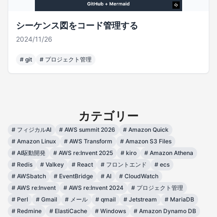
シーケンス図をコード管理する
2024/11/26
#
git
#
プロジェクト管理
カテゴリー
#
フィジカルAI
#
AWS summit 2026
#
Amazon Quick
#
Amazon Linux
#
AWS Transform
#
Amazon S3 Files
#
AI駆動開発
#
AWS re:Invent 2025
#
kiro
#
Amazon Athena
#
Redis
#
Valkey
#
React
#
フロントエンド
#
ecs
#
AWSbatch
#
EventBridge
#
AI
#
CloudWatch
#
AWS re:Invent
#
AWS re:Invent 2024
#
プロジェクト管理
#
Perl
#
Gmail
#
メール
#
qmail
#
Jetstream
#
MariaDB
#
Redmine
#
ElastiCache
#
Windows
#
Amazon Dynamo DB