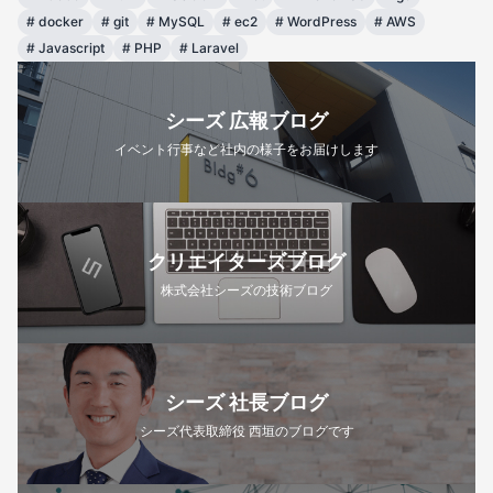
#
docker
#
git
#
MySQL
#
ec2
#
WordPress
#
AWS
#
Javascript
#
PHP
#
Laravel
シーズ 広報ブログ
イベント行事など社内の様子をお届けします
クリエイターズブログ
株式会社シーズの技術ブログ
シーズ 社長ブログ
シーズ代表取締役 西垣のブログです