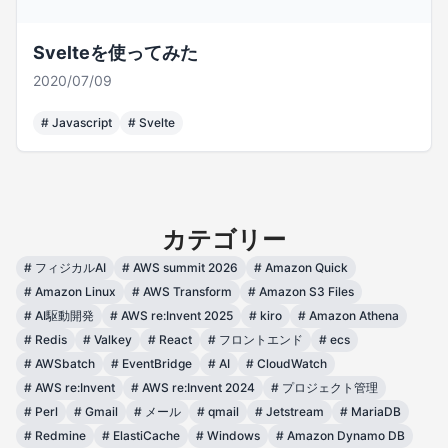
Svelteを使ってみた
2020/07/09
#
Javascript
#
Svelte
カテゴリー
#
フィジカルAI
#
AWS summit 2026
#
Amazon Quick
#
Amazon Linux
#
AWS Transform
#
Amazon S3 Files
#
AI駆動開発
#
AWS re:Invent 2025
#
kiro
#
Amazon Athena
#
Redis
#
Valkey
#
React
#
フロントエンド
#
ecs
#
AWSbatch
#
EventBridge
#
AI
#
CloudWatch
#
AWS re:Invent
#
AWS re:Invent 2024
#
プロジェクト管理
#
Perl
#
Gmail
#
メール
#
qmail
#
Jetstream
#
MariaDB
#
Redmine
#
ElastiCache
#
Windows
#
Amazon Dynamo DB