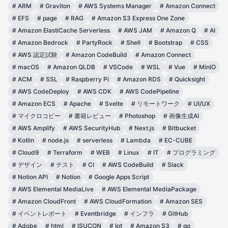
#
ARM
#
Graviton
#
AWS Systems Manager
#
Amazon Connect
#
EFS
#
page
#
RAG
#
Amazon S3 Express One Zone
#
Amazon ElastiCache Serverless
#
AWS JAM
#
Amazon Q
#
AI
#
Amazon Bedrock
#
PartyRock
#
Shell
#
Bootstrap
#
CSS
#
AWS 認定試験
#
Amazon CodeBuild
#
Amazon Connect
#
macOS
#
Amazon QLDB
#
VSCode
#
WSL
#
Vue
#
MinIO
#
ACM
#
SSL
#
Raspberry Pi
#
Amazon RDS
#
Quicksight
#
AWS CodeDeploy
#
AWS CDK
#
AWS CodePipeline
#
Amazon ECS
#
Apache
#
Svelte
#
リモートワーク
#
UI/UX
#
マイクロコピー
#
書籍レビュー
#
Photoshop
#
画像生成AI
#
AWS Amplify
#
AWS SecurityHub
#
Next.js
#
Bitbucket
#
Kotlin
#
node.js
#
serverless
#
Lambda
#
EC-CUBE
#
Cloud9
#
Terraform
#
WEB
#
Linux
#
IT
#
プログラミング
#
デザイン
#
テスト
#
CI
#
AWS CodeBuild
#
Slack
#
Notion API
#
Notion
#
Google Apps Script
#
AWS Elemental MediaLive
#
AWS Elemental MediaPackage
#
Amazon CloudFront
#
AWS CloudFormation
#
Amazon SES
#
イベントレポート
#
Eventbridge
#
インフラ
#
GitHub
#
Adobe
#
html
#
ISUCON
#
Iot
#
Amazon S3
#
go