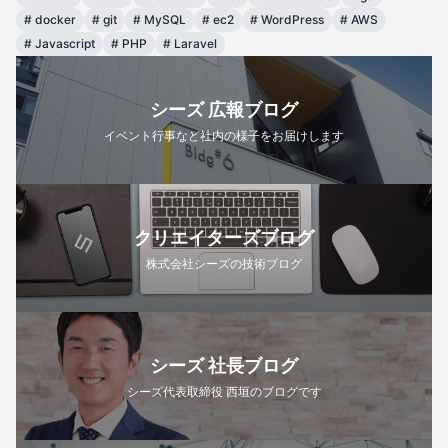
#
docker
#
git
#
MySQL
#
ec2
#
WordPress
#
AWS
#
Javascript
#
PHP
#
Laravel
シーズ 広報ブログ
イベント行事など社内の様子をお届けします
クリエイターズブログ
株式会社シーズの技術ブログ
シーズ 社長ブログ
シーズ代表取締役 西垣のブログです