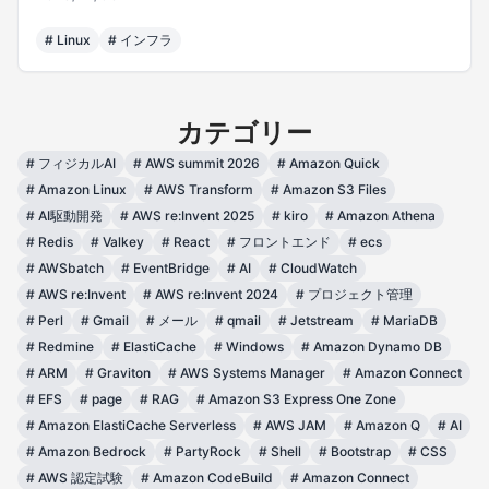
#
Linux
#
インフラ
カテゴリー
#
フィジカルAI
#
AWS summit 2026
#
Amazon Quick
#
Amazon Linux
#
AWS Transform
#
Amazon S3 Files
#
AI駆動開発
#
AWS re:Invent 2025
#
kiro
#
Amazon Athena
#
Redis
#
Valkey
#
React
#
フロントエンド
#
ecs
#
AWSbatch
#
EventBridge
#
AI
#
CloudWatch
#
AWS re:Invent
#
AWS re:Invent 2024
#
プロジェクト管理
#
Perl
#
Gmail
#
メール
#
qmail
#
Jetstream
#
MariaDB
#
Redmine
#
ElastiCache
#
Windows
#
Amazon Dynamo DB
#
ARM
#
Graviton
#
AWS Systems Manager
#
Amazon Connect
#
EFS
#
page
#
RAG
#
Amazon S3 Express One Zone
#
Amazon ElastiCache Serverless
#
AWS JAM
#
Amazon Q
#
AI
#
Amazon Bedrock
#
PartyRock
#
Shell
#
Bootstrap
#
CSS
#
AWS 認定試験
#
Amazon CodeBuild
#
Amazon Connect