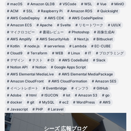
#
macOS
#
Amazon QLDB
#
VSCode
#
WSL
#
Vue
#
MinIO
#
ACM
#
SSL
#
Raspberry Pi
#
Amazon RDS
#
Quicksight
#
AWS CodeDeploy
#
AWS CDK
#
AWS CodePipeline
#
Amazon ECS
#
Apache
#
Svelte
#
リモートワーク
#
UI/UX
#
マイクロコピー
#
書籍レビュー
#
Photoshop
#
画像生成AI
#
AWS Amplify
#
AWS SecurityHub
#
Next.js
#
Bitbucket
#
Kotlin
#
node.js
#
serverless
#
Lambda
#
EC-CUBE
#
Cloud9
#
Terraform
#
WEB
#
Linux
#
IT
#
プログラミング
#
デザイン
#
テスト
#
CI
#
AWS CodeBuild
#
Slack
#
Notion API
#
Notion
#
Google Apps Script
#
AWS Elemental MediaLive
#
AWS Elemental MediaPackage
#
Amazon CloudFront
#
AWS CloudFormation
#
Amazon SES
#
イベントレポート
#
Eventbridge
#
インフラ
#
GitHub
#
Adobe
#
html
#
ISUCON
#
Iot
#
Amazon S3
#
go
#
docker
#
git
#
MySQL
#
ec2
#
WordPress
#
AWS
#
Javascript
#
PHP
#
Laravel
シーズ 広報ブログ