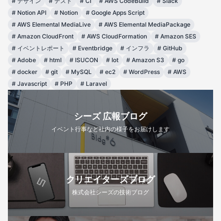
#
デザイン
#
テスト
#
CI
#
AWS CodeBuild
#
Slack
#
Notion API
#
Notion
#
Google Apps Script
#
AWS Elemental MediaLive
#
AWS Elemental MediaPackage
#
Amazon CloudFront
#
AWS CloudFormation
#
Amazon SES
#
イベントレポート
#
Eventbridge
#
インフラ
#
GitHub
#
Adobe
#
html
#
ISUCON
#
Iot
#
Amazon S3
#
go
#
docker
#
git
#
MySQL
#
ec2
#
WordPress
#
AWS
#
Javascript
#
PHP
#
Laravel
シーズ 広報ブログ
イベント行事など社内の様子をお届けします
クリエイターズブログ
株式会社シーズの技術ブログ