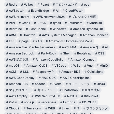
#
Redis
#
Valkey
#
React
#
フロントエンド
#
ecs
#
AWSbatch
#
EventBridge
#
AI
#
CloudWatch
#
AWS re:Invent
#
AWS re:Invent 2024
#
プロジェクト管理
#
Perl
#
Gmail
#
メール
#
qmail
#
Jetstream
#
MariaDB
#
Redmine
#
ElastiCache
#
Windows
#
Amazon Dynamo DB
#
ARM
#
Graviton
#
AWS Systems Manager
#
Amazon Connect
#
EFS
#
page
#
RAG
#
Amazon S3 Express One Zone
#
Amazon ElastiCache Serverless
#
AWS JAM
#
Amazon Q
#
AI
#
Amazon Bedrock
#
PartyRock
#
Shell
#
Bootstrap
#
CSS
#
AWS 認定試験
#
Amazon CodeBuild
#
Amazon Connect
#
macOS
#
Amazon QLDB
#
VSCode
#
WSL
#
Vue
#
MinIO
#
ACM
#
SSL
#
Raspberry Pi
#
Amazon RDS
#
Quicksight
#
AWS CodeDeploy
#
AWS CDK
#
AWS CodePipeline
#
Amazon ECS
#
Apache
#
Svelte
#
リモートワーク
#
UI/UX
#
マイクロコピー
#
書籍レビュー
#
Photoshop
#
画像生成AI
#
AWS Amplify
#
AWS SecurityHub
#
Next.js
#
Bitbucket
#
Kotlin
#
node.js
#
serverless
#
Lambda
#
EC-CUBE
#
Cloud9
#
Terraform
#
WEB
#
Linux
#
IT
#
プログラミング