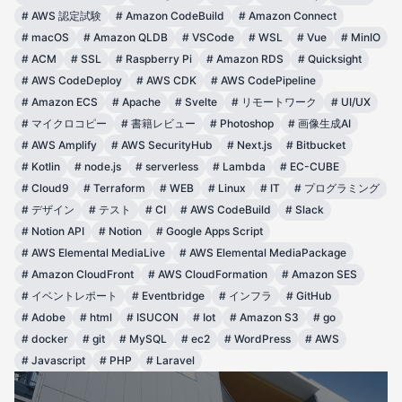
#
AWS 認定試験
#
Amazon CodeBuild
#
Amazon Connect
#
macOS
#
Amazon QLDB
#
VSCode
#
WSL
#
Vue
#
MinIO
#
ACM
#
SSL
#
Raspberry Pi
#
Amazon RDS
#
Quicksight
#
AWS CodeDeploy
#
AWS CDK
#
AWS CodePipeline
#
Amazon ECS
#
Apache
#
Svelte
#
リモートワーク
#
UI/UX
#
マイクロコピー
#
書籍レビュー
#
Photoshop
#
画像生成AI
#
AWS Amplify
#
AWS SecurityHub
#
Next.js
#
Bitbucket
#
Kotlin
#
node.js
#
serverless
#
Lambda
#
EC-CUBE
#
Cloud9
#
Terraform
#
WEB
#
Linux
#
IT
#
プログラミング
#
デザイン
#
テスト
#
CI
#
AWS CodeBuild
#
Slack
#
Notion API
#
Notion
#
Google Apps Script
#
AWS Elemental MediaLive
#
AWS Elemental MediaPackage
#
Amazon CloudFront
#
AWS CloudFormation
#
Amazon SES
#
イベントレポート
#
Eventbridge
#
インフラ
#
GitHub
#
Adobe
#
html
#
ISUCON
#
Iot
#
Amazon S3
#
go
#
docker
#
git
#
MySQL
#
ec2
#
WordPress
#
AWS
#
Javascript
#
PHP
#
Laravel