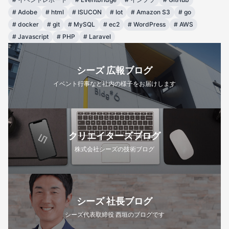
#
Adobe
#
html
#
ISUCON
#
Iot
#
Amazon S3
#
go
#
docker
#
git
#
MySQL
#
ec2
#
WordPress
#
AWS
#
Javascript
#
PHP
#
Laravel
シーズ 広報ブログ
イベント行事など社内の様子をお届けします
クリエイターズブログ
株式会社シーズの技術ブログ
シーズ 社長ブログ
シーズ代表取締役 西垣のブログです