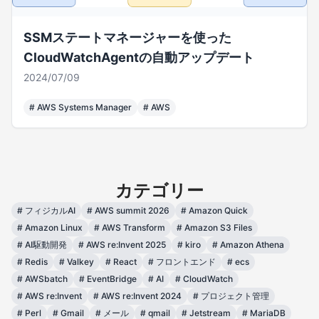
SSMステートマネージャーを使った
CloudWatchAgentの自動アップデート
2024/07/09
#
AWS Systems Manager
#
AWS
カテゴリー
#
フィジカルAI
#
AWS summit 2026
#
Amazon Quick
#
Amazon Linux
#
AWS Transform
#
Amazon S3 Files
#
AI駆動開発
#
AWS re:Invent 2025
#
kiro
#
Amazon Athena
#
Redis
#
Valkey
#
React
#
フロントエンド
#
ecs
#
AWSbatch
#
EventBridge
#
AI
#
CloudWatch
#
AWS re:Invent
#
AWS re:Invent 2024
#
プロジェクト管理
#
Perl
#
Gmail
#
メール
#
qmail
#
Jetstream
#
MariaDB