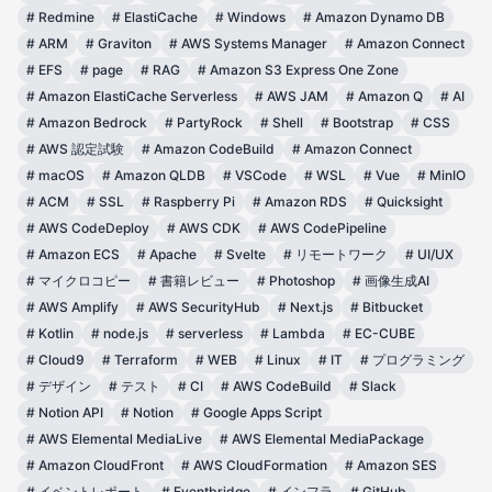
#
Redmine
#
ElastiCache
#
Windows
#
Amazon Dynamo DB
#
ARM
#
Graviton
#
AWS Systems Manager
#
Amazon Connect
#
EFS
#
page
#
RAG
#
Amazon S3 Express One Zone
#
Amazon ElastiCache Serverless
#
AWS JAM
#
Amazon Q
#
AI
#
Amazon Bedrock
#
PartyRock
#
Shell
#
Bootstrap
#
CSS
#
AWS 認定試験
#
Amazon CodeBuild
#
Amazon Connect
#
macOS
#
Amazon QLDB
#
VSCode
#
WSL
#
Vue
#
MinIO
#
ACM
#
SSL
#
Raspberry Pi
#
Amazon RDS
#
Quicksight
#
AWS CodeDeploy
#
AWS CDK
#
AWS CodePipeline
#
Amazon ECS
#
Apache
#
Svelte
#
リモートワーク
#
UI/UX
#
マイクロコピー
#
書籍レビュー
#
Photoshop
#
画像生成AI
#
AWS Amplify
#
AWS SecurityHub
#
Next.js
#
Bitbucket
#
Kotlin
#
node.js
#
serverless
#
Lambda
#
EC-CUBE
#
Cloud9
#
Terraform
#
WEB
#
Linux
#
IT
#
プログラミング
#
デザイン
#
テスト
#
CI
#
AWS CodeBuild
#
Slack
#
Notion API
#
Notion
#
Google Apps Script
#
AWS Elemental MediaLive
#
AWS Elemental MediaPackage
#
Amazon CloudFront
#
AWS CloudFormation
#
Amazon SES
#
イベントレポート
#
Eventbridge
#
インフラ
#
GitHub