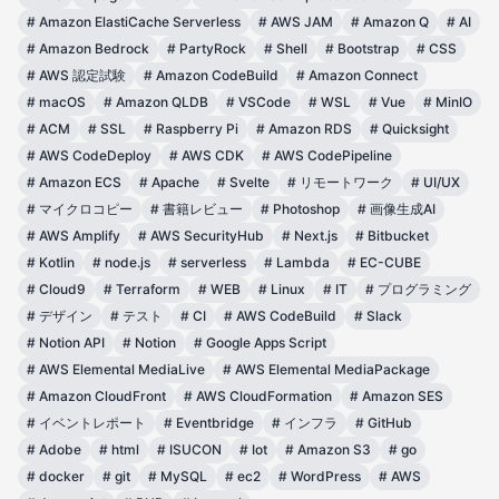
#
Amazon ElastiCache Serverless
#
AWS JAM
#
Amazon Q
#
AI
#
Amazon Bedrock
#
PartyRock
#
Shell
#
Bootstrap
#
CSS
#
AWS 認定試験
#
Amazon CodeBuild
#
Amazon Connect
#
macOS
#
Amazon QLDB
#
VSCode
#
WSL
#
Vue
#
MinIO
#
ACM
#
SSL
#
Raspberry Pi
#
Amazon RDS
#
Quicksight
#
AWS CodeDeploy
#
AWS CDK
#
AWS CodePipeline
#
Amazon ECS
#
Apache
#
Svelte
#
リモートワーク
#
UI/UX
#
マイクロコピー
#
書籍レビュー
#
Photoshop
#
画像生成AI
#
AWS Amplify
#
AWS SecurityHub
#
Next.js
#
Bitbucket
#
Kotlin
#
node.js
#
serverless
#
Lambda
#
EC-CUBE
#
Cloud9
#
Terraform
#
WEB
#
Linux
#
IT
#
プログラミング
#
デザイン
#
テスト
#
CI
#
AWS CodeBuild
#
Slack
#
Notion API
#
Notion
#
Google Apps Script
#
AWS Elemental MediaLive
#
AWS Elemental MediaPackage
#
Amazon CloudFront
#
AWS CloudFormation
#
Amazon SES
#
イベントレポート
#
Eventbridge
#
インフラ
#
GitHub
#
Adobe
#
html
#
ISUCON
#
Iot
#
Amazon S3
#
go
#
docker
#
git
#
MySQL
#
ec2
#
WordPress
#
AWS