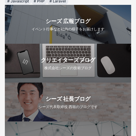
#
Javascript
#
PHP
#
Laravel
シーズ 広報ブログ
イベント行事など社内の様子をお届けします
クリエイターズブログ
株式会社シーズの技術ブログ
シーズ 社長ブログ
シーズ代表取締役 西垣のブログです