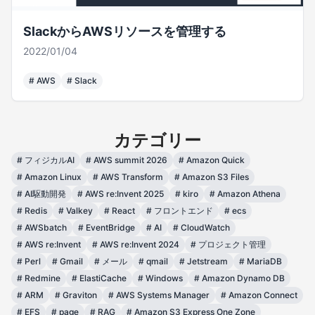
SlackからAWSリソースを管理する
2022/01/04
#
AWS
#
Slack
カテゴリー
#
フィジカルAI
#
AWS summit 2026
#
Amazon Quick
#
Amazon Linux
#
AWS Transform
#
Amazon S3 Files
#
AI駆動開発
#
AWS re:Invent 2025
#
kiro
#
Amazon Athena
#
Redis
#
Valkey
#
React
#
フロントエンド
#
ecs
#
AWSbatch
#
EventBridge
#
AI
#
CloudWatch
#
AWS re:Invent
#
AWS re:Invent 2024
#
プロジェクト管理
#
Perl
#
Gmail
#
メール
#
qmail
#
Jetstream
#
MariaDB
#
Redmine
#
ElastiCache
#
Windows
#
Amazon Dynamo DB
#
ARM
#
Graviton
#
AWS Systems Manager
#
Amazon Connect
#
EFS
#
page
#
RAG
#
Amazon S3 Express One Zone