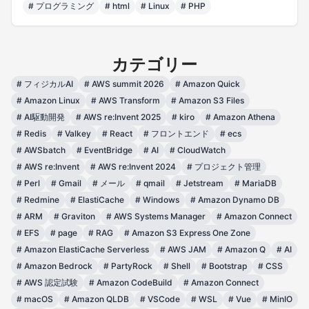
#
プログラミング
#
html
#
Linux
#
PHP
カテゴリー
#
フィジカルAI
#
AWS summit 2026
#
Amazon Quick
#
Amazon Linux
#
AWS Transform
#
Amazon S3 Files
#
AI駆動開発
#
AWS re:Invent 2025
#
kiro
#
Amazon Athena
#
Redis
#
Valkey
#
React
#
フロントエンド
#
ecs
#
AWSbatch
#
EventBridge
#
AI
#
CloudWatch
#
AWS re:Invent
#
AWS re:Invent 2024
#
プロジェクト管理
#
Perl
#
Gmail
#
メール
#
qmail
#
Jetstream
#
MariaDB
#
Redmine
#
ElastiCache
#
Windows
#
Amazon Dynamo DB
#
ARM
#
Graviton
#
AWS Systems Manager
#
Amazon Connect
#
EFS
#
page
#
RAG
#
Amazon S3 Express One Zone
#
Amazon ElastiCache Serverless
#
AWS JAM
#
Amazon Q
#
AI
#
Amazon Bedrock
#
PartyRock
#
Shell
#
Bootstrap
#
CSS
#
AWS 認定試験
#
Amazon CodeBuild
#
Amazon Connect
#
macOS
#
Amazon QLDB
#
VSCode
#
WSL
#
Vue
#
MinIO