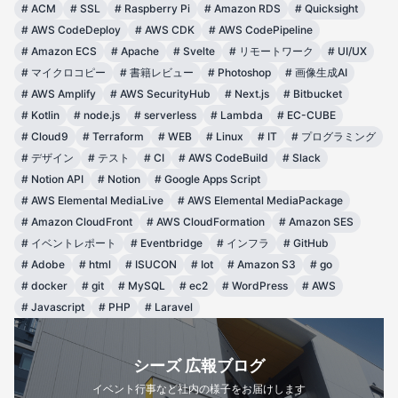
#
ACM
#
SSL
#
Raspberry Pi
#
Amazon RDS
#
Quicksight
#
AWS CodeDeploy
#
AWS CDK
#
AWS CodePipeline
#
Amazon ECS
#
Apache
#
Svelte
#
リモートワーク
#
UI/UX
#
マイクロコピー
#
書籍レビュー
#
Photoshop
#
画像生成AI
#
AWS Amplify
#
AWS SecurityHub
#
Next.js
#
Bitbucket
#
Kotlin
#
node.js
#
serverless
#
Lambda
#
EC-CUBE
#
Cloud9
#
Terraform
#
WEB
#
Linux
#
IT
#
プログラミング
#
デザイン
#
テスト
#
CI
#
AWS CodeBuild
#
Slack
#
Notion API
#
Notion
#
Google Apps Script
#
AWS Elemental MediaLive
#
AWS Elemental MediaPackage
#
Amazon CloudFront
#
AWS CloudFormation
#
Amazon SES
#
イベントレポート
#
Eventbridge
#
インフラ
#
GitHub
#
Adobe
#
html
#
ISUCON
#
Iot
#
Amazon S3
#
go
#
docker
#
git
#
MySQL
#
ec2
#
WordPress
#
AWS
#
Javascript
#
PHP
#
Laravel
シーズ 広報ブログ
イベント行事など社内の様子をお届けします