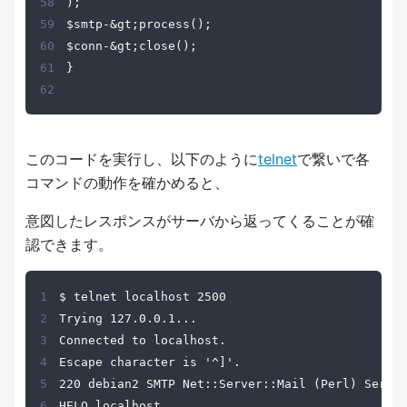
58
59
60
61
62
このコードを実行し、以下のように
telnet
で繋いで各
コマンドの動作を確かめると、
意図したレスポンスがサーバから返ってくることが確
認できます。
1
2
3
4
5
6