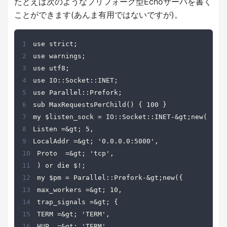
たとえば次のようなプリフォーク型Echoサーバを書く
ことができます(あんま有用ではないですが)。
1
2
3
4
5
6
7
8
9
10
11
12
13
14
15
16