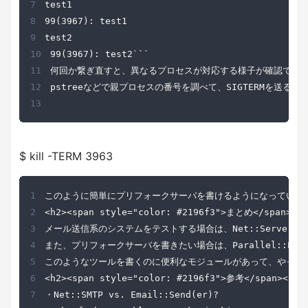
7
8
9
10
11
12
13
$ kill -TERM 3963
1
2
3
4
5
6
7