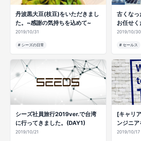
丹波黒大豆(枝豆)をいただきまし
古くなっ
た。~感謝の気持ちを込めて~
お任せく
2019/10/31
2019/10/30
#
シーズの日常
#
セールス
シーズ社員旅行2019ver.で台湾
[キャリ
に行ってきました。(DAY1)
ンジニア
2019/10/21
2019/10/17