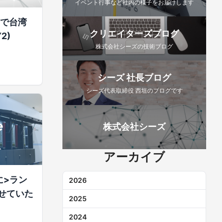
イベント行事など社内の様子をお届けします
.で台湾
クリエイターズブログ
2)
株式会社シーズの技術ブログ
シーズ 社長ブログ
シーズ代表取締役 西垣のブログです
株式会社シーズ
アーカイブ
に>ラン
2026
せていた
2025
2024