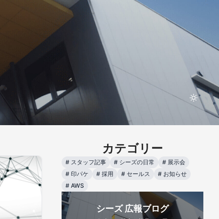
カテゴリー
#
スタッフ記事
#
シーズの日常
#
展示会
#
印パケ
#
採用
#
セールス
#
お知らせ
#
AWS
シーズ 広報ブログ