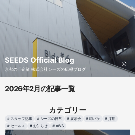
SEEDS Official Blog
京都のIT企業 株式会社シーズの広報ブログ
2026年2月の記事一覧
カテゴリー
#
スタッフ記事
#
シーズの日常
#
展示会
#
印パケ
#
採用
#
セールス
#
お知らせ
#
AWS