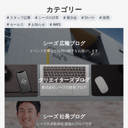
カテゴリー
#
スタッフ記事
#
シーズの日常
#
展示会
#
印パケ
#
採用
#
セールス
#
お知らせ
#
AWS
シーズ 広報ブログ
イベント行事など社内の様子をお届けします
クリエイターズブログ
株式会社シーズの技術ブログ
シーズ 社長ブログ
シーズ代表取締役 西垣のブログです