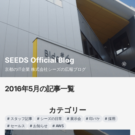
SEEDS Official Blog
京都のIT企業 株式会社シーズの広報ブログ
2016年5月の記事一覧
カテゴリー
#
スタッフ記事
#
シーズの日常
#
展示会
#
印パケ
#
採用
#
セールス
#
お知らせ
#
AWS