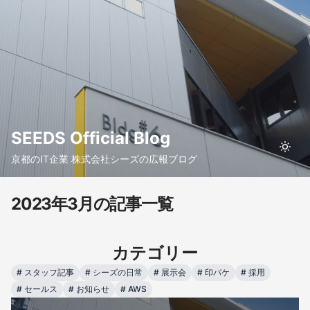
SEEDS Official Blog
京都のIT企業 株式会社シーズの広報ブログ
2023年3月の記事一覧
カテゴリー
#
スタッフ記事
#
シーズの日常
#
展示会
#
印パケ
#
採用
#
セールス
#
お知らせ
#
AWS