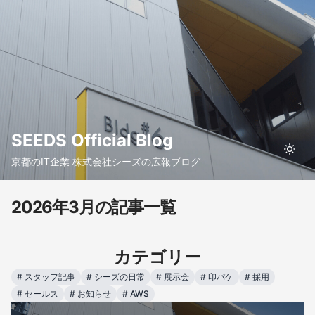
SEEDS Official Blog
京都のIT企業 株式会社シーズの広報ブログ
2026年3月の記事一覧
カテゴリー
#
スタッフ記事
#
シーズの日常
#
展示会
#
印パケ
#
採用
#
セールス
#
お知らせ
#
AWS