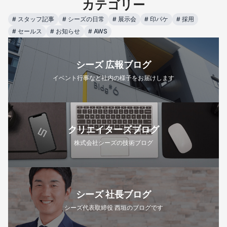
カテゴリー
#
スタッフ記事
#
シーズの日常
#
展示会
#
印パケ
#
採用
#
セールス
#
お知らせ
#
AWS
シーズ 広報ブログ
イベント行事など社内の様子をお届けします
クリエイターズブログ
株式会社シーズの技術ブログ
シーズ 社長ブログ
シーズ代表取締役 西垣のブログです