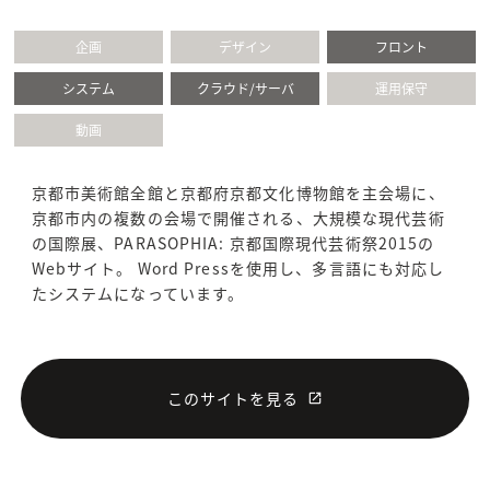
企画
デザイン
フロント
システム
クラウド/サーバ
運用保守
動画
京都市美術館全館と京都府京都文化博物館を主会場に、
京都市内の複数の会場で開催される、大規模な現代芸術
の国際展、PARASOPHIA: 京都国際現代芸術祭2015の
Webサイト。 Word Pressを使用し、多言語にも対応し
たシステムになっています。
このサイトを見る
launch