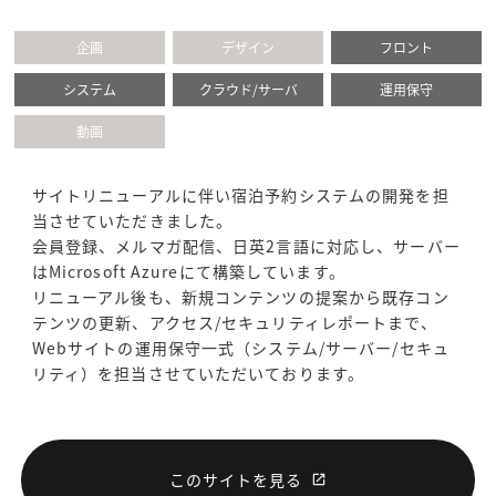
企画
デザイン
フロント
システム
クラウド/サーバ
運用保守
動画
サイトリニューアルに伴い宿泊予約システムの開発を担
当させていただきました。
会員登録、メルマガ配信、日英2言語に対応し、サーバー
はMicrosoft Azureにて構築しています。
リニューアル後も、新規コンテンツの提案から既存コン
テンツの更新、アクセス/セキュリティレポートまで、
Webサイトの運用保守一式（システム/サーバー/セキュ
リティ）を担当させていただいております。
このサイトを見る
launch