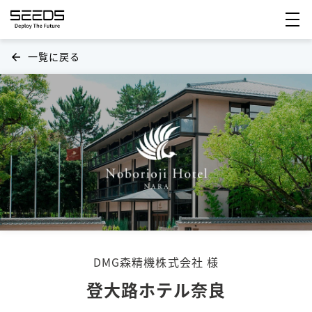
一覧に戻る
arrow_back
DMG森精機株式会社 様
登大路ホテル奈良