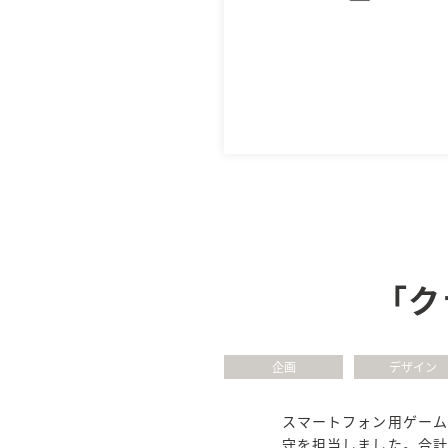
「ク
企画
デザイン
スマートフォン用ゲー
守を担当しました。合計