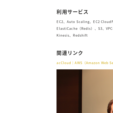
利用サービス
EC2、Auto Scaling、EC2 Clo
ElastiCache（Redis）、S3、VPC-
Kinesis、Redshift
関連リンク
acCloud｜AWS（Amazon 