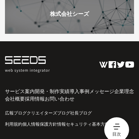
株式会社シーズ
サービス案内
開発・制作実績
導入事例
メッセージ
企業理念
会社概要
採用情報
お問い合わせ
広報ブログ
クリエイターズブログ
社長ブログ
利用規約
個人情報保護方針
情報セキュリティ基本方針
目次