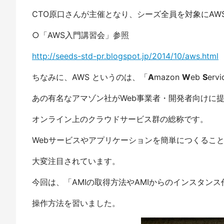
CTO原口さんが主催となり、シーズ全員を対象にAW
○「AWS入門講習会」参照
http://seeds-std-pr.blogspot.jp/2014/10/aws.html
ちなみに、AWS というのは、「
A
mazon
W
eb
S
er
あの有名なアマゾン社がWeb事業者・開発者向けに
オンライン上のクラウドサービス群の総称です。
Webサービスやアプリケーションを簡単につくるこ
大変注目されています。
今回は、「AMIの取得方法やAMIからのインスタンス
操作方法を習いました。