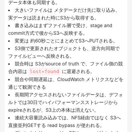
データ本体も同期する。
大きいファイルは メタデータだけ先に取り込み、
実データは読まれた時にS3から取得する。
書き込みはまずファイル層で受け、stage and
commit方式で後からS3へ反映する。
変更は 約60秒ごとにまとめてS3へPUTされる。
S3側で更新されたオブジェクトも、逆方向同期で
ファイルビューへ反映される。
競合時は S3がsource of truth で、ファイル側の競
合内容は
に退避される。
lost+found
競合や同期遅延は、CloudWatch メトリクスなどを
通じて観測できる
長期間アクセスされないファイルデータは、デフォ
ルトでは30日でハイパフォーマンスストレージから
expireされるが、S3上の本体は消えない。
連続大容量読み込みでは、NFS経由ではなく S3へ
直接並列GETする read bypass が使われる。