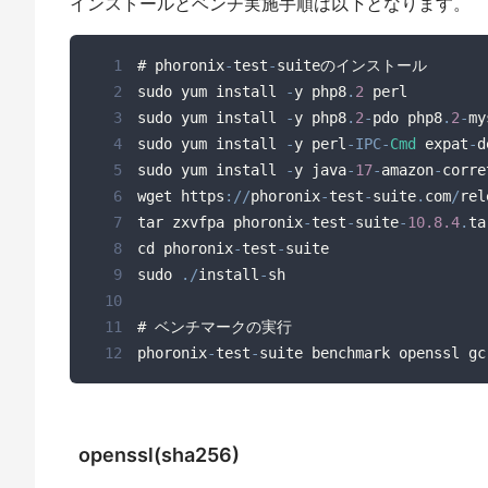
インストールとベンチ実施手順は以下となります。
1
# phoronix
-
test
-
2
sudo yum install 
-
y php8
.
2
3
sudo yum install 
-
y php8
.
2
-
pdo php8
.
2
-
my
4
sudo yum install 
-
y perl
-
IPC
-
Cmd
 expat
-
5
sudo yum install 
-
y java
-
17
-
amazon
-
corre
6
wget https
:
/
/
phoronix
-
test
-
suite
.
com
/
rel
7
tar zxvfpa phoronix
-
test
-
suite
-
10.8
.4
.
ta
8
cd phoronix
-
test
-
9
sudo 
.
/
install
-
10
11
12
phoronix
-
test
-
suite benchmark openssl gc
openssl(sha256)