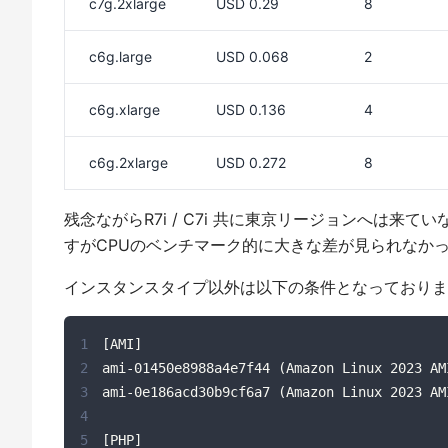
c7g.2xlarge
USD 0.29
8
c6g.large
USD 0.068
2
c6g.xlarge
USD 0.136
4
c6g.2xlarge
USD 0.272
8
残念ながらR7i / C7i 共に東京リージョンへは来て
すがCPUのベンチマーク的に大きな差が見られなかっ
インスタンスタイプ以外は以下の条件となっておりま
1
2
3
4
5