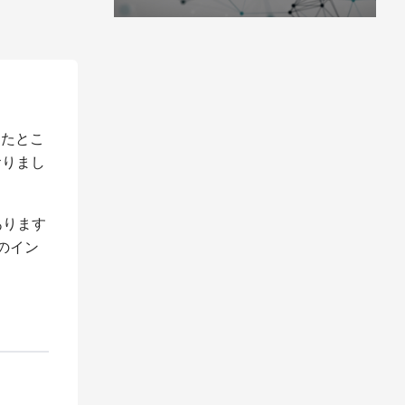
ったとこ
おりまし
あります
のイン