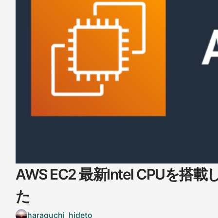
AWS EC2 最新Intel CPU
た
haraguchi_hideto