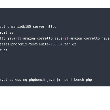
sqlnd mariadb105
-
tto java
-
11
-
amazon
-
corretto java
-
21
-
amazon
-
corretto java
eases
/
phoronix
-
test
-
suite
-
10.8
.4
.
tar
.
gz
r
.
gz
rypt stress
-
ng phpbench java
-
jmh perf
-
bench php