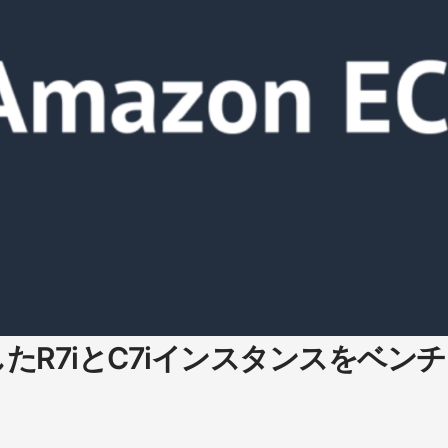
を搭載したR7iとC7iインスタンスをベン