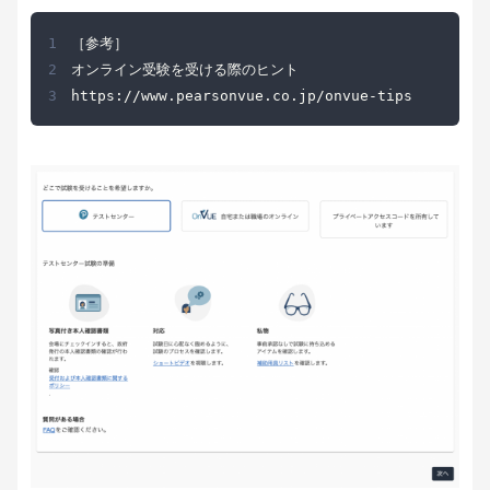
1
2
3
https://www.pearsonvue.co.jp/onvue-tips