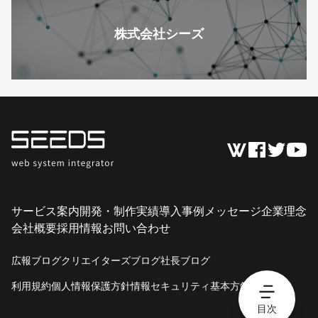
株式会社シーズ
サービス案内
開発・制作実績
導入事例
メッセージ
企業理念
会社概要
採用情報
お問い合わせ
広報ブログ
クリエイターズブログ
社長ブログ
利用規約
個人情報保護方針
情報セキュリティ基本方針
目次