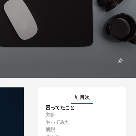
目次
困ってたこと
方針
やってみた
解説