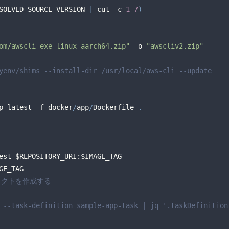
SOLVED_SOURCE_VERSION 
|
 cut 
-
c 
1
-
7
)
om/awscli-exe-linux-aarch64.zip"
-
o 
"awscliv2.zip"
yenv/shims --install-dir /usr/local/aws-cli --update
p
-
latest 
-
f docker
/
app
/
Dockerfile 
.
ィファクトを作成する
 
--task-definition sample-app-task | jq '.taskDefinition