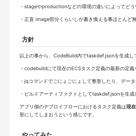
・stageやproductionなどの環境の違いによっ
・正直 image部分くらいしか書き換える事ほとん
方針
以上の事から、CodeBuild内でtaskdef.jso
・codebuildにて現在のECSタスク定義の最新の定義
・jqコマンドでごにょごにょして整形したり、デー
・ビルドアーティファクトとしてtaskdef.jsonを生成し
アプリ側のデプロイフローにおけるタスク定義は
現在
形にしてしまおうという感じです。
やってみた