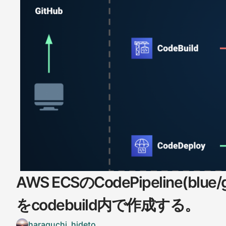
AWS ECSのCodePipeline(blue/
をcodebuild内で作成する。
haraguchi_hideto