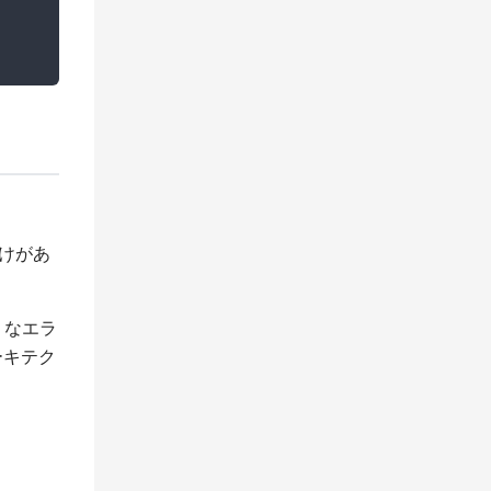
抜けがあ
うなエラ
ーキテク