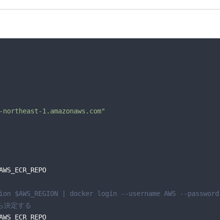
-northeast-1.amazonaws.com"
ion $AWS_REGION | docker login --username AWS --password
から決定する