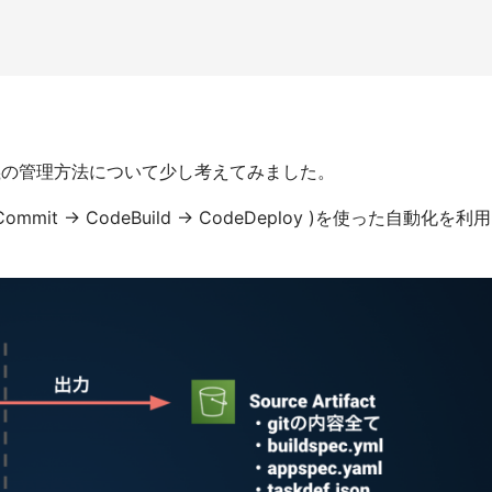
ク定義の管理方法について少し考えてみました。
Commit -> CodeBuild -> CodeDeploy )を使った自動化を