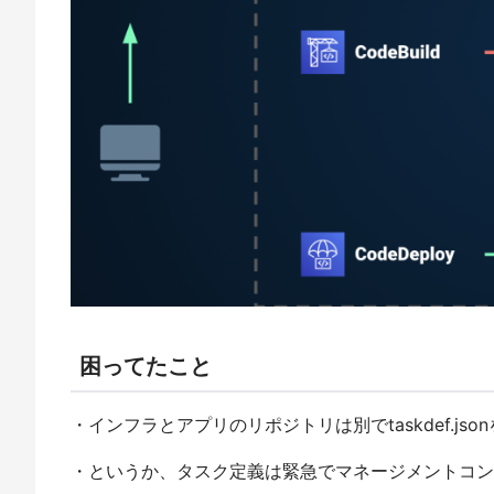
困ってたこと
・インフラとアプリのリポジトリは別でtaskdef.j
・というか、タスク定義は緊急でマネージメントコン