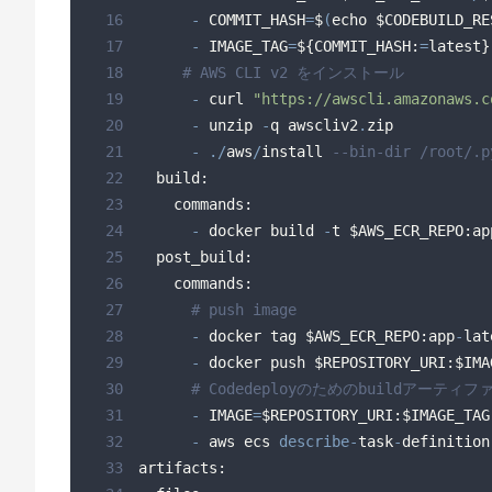
16
-
 COMMIT_HASH
=
$
(
echo $CODEBUILD_RE
17
-
 IMAGE_TAG
=
${COMMIT_HASH:
=
18
# AWS CLI v2 をインストール
19
-
 curl 
"https://awscli.amazonaws.c
20
-
 unzip 
-
q awscliv2
.
21
-
.
/
aws
/
install 
--bin-dir /root/.p
22
23
24
-
 docker build 
-
t $AWS_ECR_REPO:ap
25
26
27
# push image
28
-
 docker tag $AWS_ECR_REPO:app
-
29
-
30
# Codedeployのためのbuildアーテ
31
-
 IMAGE
=
32
-
 aws ecs 
describe
-
task
-
definition
33