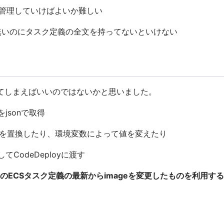
てどう管理していけばよいか難しい
ど無いのにタスク定義の全文を持ってないといけない
nを生成してしまえばいいのではないかと思いました。
をjsonで取得
タを置換したり、環境変数によって値を変えたり
てCodeDeployに渡す
のECSタスク定義の最新からimageを変更したものを利用する