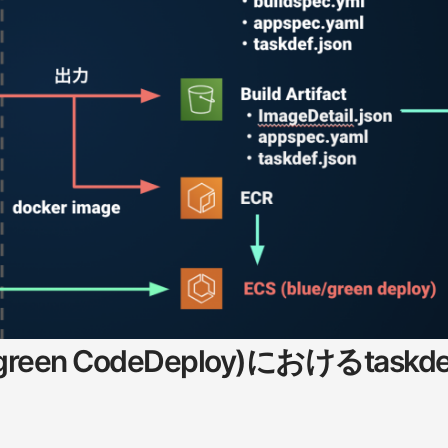
green CodeDeploy)におけるtaskdef