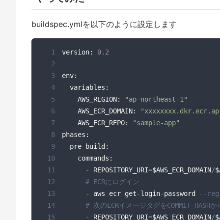
buildspec.ymlを以下のように設定します
1
version: 
0.2
2
3
4
5
    AWS_REGION: 
"ap-northeast-1"
6
    AWS_ECR_DOMAIN: 
"xxxxxxxx.dkr.ecr.ap
7
    AWS_ECR_REPO: 
"sample-app"
8
9
10
11
-
 REPOSITORY_URI
=
$AWS_ECR_DOMAIN
/
12
# ECRにログイン
13
-
 aws ecr get
-
login
-
password 
--reg
14
# 次のECRイメージタグをCOMMIT_HASH
15
-
 REPOSITORY_URI
=
$AWS_ECR_DOMAIN
/