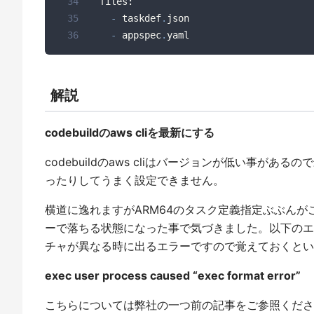
34
35
-
 taskdef
.
36
-
 appspec
.
yaml
解説
codebuildのaws cliを最新にする
codebuildのaws cliはバージョンが低い事が
ったりしてうまく設定できません。
横道に逸れますがARM64のタスク定義指定ぶぶんが
ーで落ちる状態になった事で気づきました。以下のエラー
チャが異なる時に出るエラーですので覚えておくとい
exec user process caused “exec format error”
こちらについては弊社の一つ前の記事をご参照くださ